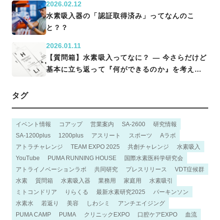
2026.02.12
水素吸入器の「認証取得済み」ってなんのこ
と？？
2026.01.11
【質問箱】水素吸入ってなに？ ― 今さらだけど
基本に立ち返って『何ができるのか』を考える
―
タグ
イベント情報
コアップ
営業案内
SA-2600
研究情報
SA-1200plus
1200plus
アスリート
スポーツ
Aラボ
アトラチャレンジ
TEAM EXPO 2025
共創チャレンジ
水素吸入
YouTube
PUMA RUNNING HOUSE
国際水素医科学研究会
アトライノベーションラボ
共同研究
プレスリリース
VDT症候群
水素
質問箱
水素吸入器
業務用
家庭用
水素吸引
ミトコンドリア
りらくる
最新水素研究2025
パーキンソン
水素水
若返り
美容
しわシミ
アンチエイジング
PUMA CAMP
PUMA
クリニックEXPO
口腔ケアEXPO
血流