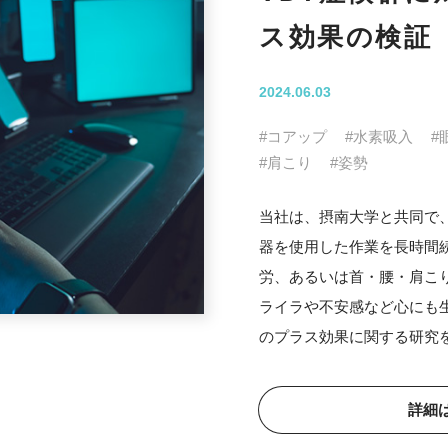
ス効果の検証
2024.06.03
#コアップ
#水素吸入
#
#肩こり
#姿勢
当社は、摂南大学と共同で
器を使用した作業を長時間
労、あるいは首・腰・肩こ
ライラや不安感など心にも
のプラス効果に関する研究
詳細