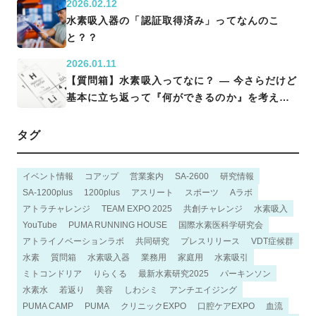
2026.02.12
水素吸入器の「認証取得済み」ってなんのこ
と？？
2026.01.11
【質問箱】水素吸入ってなに？ ― 今さらだけど
基本に立ち返って『何ができるのか』を考える
―
タグ
イベント情報
コアップ
営業案内
SA-2600
研究情報
SA-1200plus
1200plus
アスリート
スポーツ
Aラボ
アトラチャレンジ
TEAM EXPO 2025
共創チャレンジ
水素吸入
YouTube
PUMA RUNNING HOUSE
国際水素医科学研究会
アトライノベーションラボ
共同研究
プレスリリース
VDT症候群
水素
質問箱
水素吸入器
業務用
家庭用
水素吸引
ミトコンドリア
りらくる
最新水素研究2025
パーキンソン
水素水
若返り
美容
しわシミ
アンチエイジング
PUMA CAMP
PUMA
クリニックEXPO
口腔ケアEXPO
血流