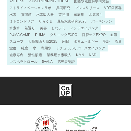
YouTube
PUMA RUNNING HOUSE
国際水素医科学研究会
アトライノベーションラボ
共同研究
プレスリリース
VDT症候群
水素
質問箱
水素吸入器
業務用
家庭用
水素吸引
ミトコンドリア
りらくる
最新水素研究2025
パーキンソン
水素水
若返り
美容
しわシミ
アンチエイジング
PUMA CAMP
PUMA
クリニックEXPO
口腔ケアEXPO
血流
スコープ
大阪関西万博2025
睡眠
水素エネルギー
認証
流量
濃度
純度
水
専用水
ナチュラルリバースエイジング
健康寿命
活性酸素
業務用水素吸入
NMN
NAD⁺
レスベラトロール
5ｰALA
第三者認証