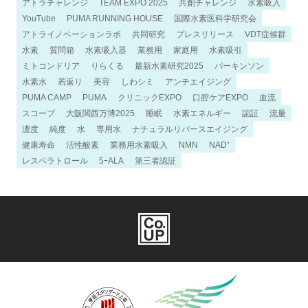
アトラチャレンジ
TEAM EXPO 2025
共創チャレンジ
水素吸入
YouTube
PUMA RUNNING HOUSE
国際水素医科学研究会
アトライノベーションラボ
共同研究
プレスリリース
VDT症候群
水素
質問箱
水素吸入器
業務用
家庭用
水素吸引
ミトコンドリア
りらくる
最新水素研究2025
パーキンソン
水素水
若返り
美容
しわシミ
アンチエイジング
PUMA CAMP
PUMA
クリニックEXPO
口腔ケアEXPO
血流
スコープ
大阪関西万博2025
睡眠
水素エネルギー
認証
流量
濃度
純度
水
専用水
ナチュラルリバースエイジング
健康寿命
活性酸素
業務用水素吸入
NMN
NAD⁺
レスベラトロール
5ｰALA
第三者認証