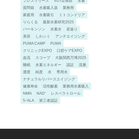
プレスリリース
VDT症候群
水素
質問箱
水素吸入器
業務用
家庭用
水素吸引
ミトコンドリア
りらくる
最新水素研究2025
パーキンソン
水素水
若返り
美容
しわシミ
アンチエイジング
PUMA CAMP
PUMA
クリニックEXPO
口腔ケアEXPO
血流
スコープ
大阪関西万博2025
睡眠
水素エネルギー
認証
流量
濃度
純度
水
専用水
ナチュラルリバースエイジング
健康寿命
活性酸素
業務用水素吸入
NMN
NAD⁺
レスベラトロール
5ｰALA
第三者認証