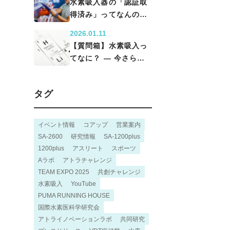
水素吸入器の「認証取
得済み」ってなんのこ
と？？
2026.01.11
【質問箱】水素吸入っ
てなに？ ― 今さらだ
けど基本に立ち返って
『何ができるのか』を
タグ
考える ―
イベント情報
コアップ
営業案内
SA-2600
研究情報
SA-1200plus
1200plus
アスリート
スポーツ
Aラボ
アトラチャレンジ
TEAM EXPO 2025
共創チャレンジ
水素吸入
YouTube
PUMA RUNNING HOUSE
国際水素医科学研究会
アトライノベーションラボ
共同研究