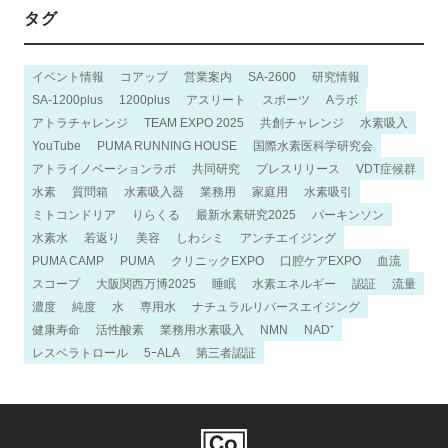
タグ
イベント情報
コアップ
営業案内
SA-2600
研究情報
SA-1200plus
1200plus
アスリート
スポーツ
Aラボ
アトラチャレンジ
TEAM EXPO 2025
共創チャレンジ
水素吸入
YouTube
PUMA RUNNING HOUSE
国際水素医科学研究会
アトライノベーションラボ
共同研究
プレスリリース
VDT症候群
水素
質問箱
水素吸入器
業務用
家庭用
水素吸引
ミトコンドリア
りらくる
最新水素研究2025
パーキンソン
水素水
若返り
美容
しわシミ
アンチエイジング
PUMA CAMP
PUMA
クリニックEXPO
口腔ケアEXPO
血流
スコープ
大阪関西万博2025
睡眠
水素エネルギー
認証
流量
濃度
純度
水
専用水
ナチュラルリバースエイジング
健康寿命
活性酸素
業務用水素吸入
NMN
NAD⁺
レスベラトロール
5ｰALA
第三者認証